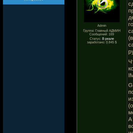
с
п
д
г
Admin
с
Группа: Главный АДМИН
Сообщений:
169
(
Статус:
В реале
заработано: 0.845 $
с
р
Ч
к
I
G
п
и
(
м
А
в
и