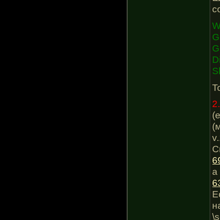
с
W
G
G
D
S
Т
2
(
(
v
С
6
а
6
Е
н
\