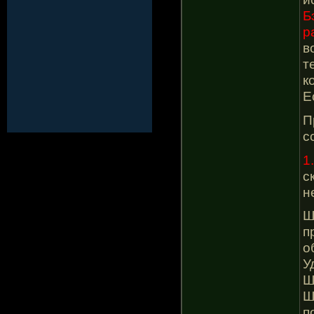
Б
р
в
т
к
Е
П
с
1
с
н
Ш
п
о
У
Ш
Ш
п