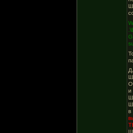
Ш
с
W
.
G
s
Т
п
Д
Ш
О
и
Ш
Ш
в
в
Т
Ш