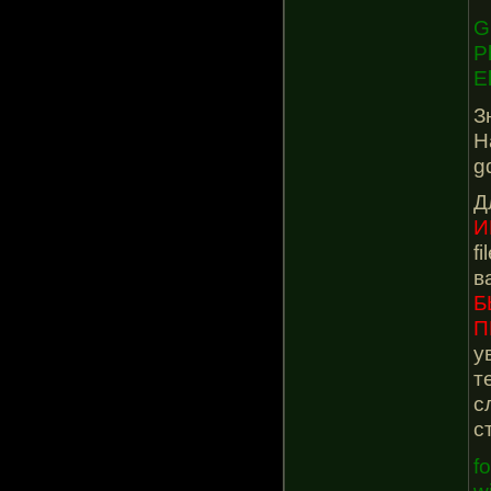
G
P
E
З
Н
g
Д
И
f
в
Б
П
у
т
с
с
f
w