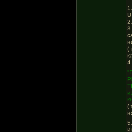
1
U
2
3
c
н
(
к
4
"
P
T
и
к
(
н
5
и