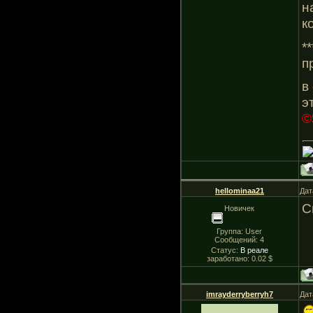
н
к
*
п
в
э
©
hellominaa21
Дат
С
Новичек
Группа: User
Сообщений:
4
Статус:
В реале
заработано: 0.02 $
imrayderryberryh7
Дат