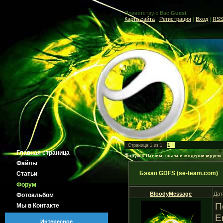
Приветствую Вас
Guest
Карта сайта
|
Регистрация
|
Вход
|
RS
1
Страница
1
из
1
Главная страница
Форум
»
Патчим, шьем и модернизируем
Файлы
Бэкап GDFS (se-team.com)
Статьи
Форум
BloodyMessage
Дат
Фотоальбом
П
Мы в Контакте
E
Интересное