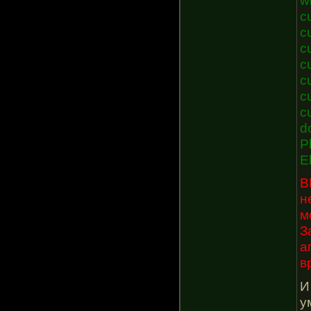
c
c
c
c
c
c
c
d
P
E
В
н
м
З
а
в
И
у