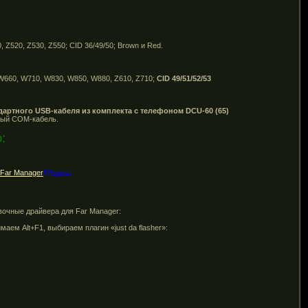
 Z520, Z530, Z550; CID 36/49/50; Brown и Red.
, W660, W710, W830, W850, W880, Z610, Z710;
CID 49/51/52/53
артного USB-кабеля из комплекта с телефоном DCU-60 (65)
ный COM-кабель.
:
Far Manager
/Plugins/
очные драйвера для Far Manager:
ем Alt+F1, выбираем плагин «just da flasher»: