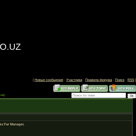
VO.UZ
[
Новые сообщения
·
Участники
·
Правила форума
·
Поиск
·
RSS
]
.ru)
з Far Manager.