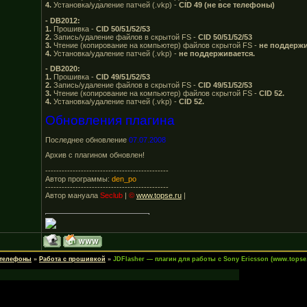
4.
Установка/удаление патчей (.vkp) -
CID 49 (не все телефоны)
- DB2012:
1.
Прошивка -
CID 50/51/52/53
2.
Запись/удаление файлов в скрытой FS -
CID 50/51/52/53
3.
Чтение (копирование на компьютер) файлов скрытой FS -
не поддержи
4.
Установка/удаление патчей (.vkp) -
не поддерживается.
- DB2020:
1.
Прошивка -
CID 49/51/52/53
2.
Запись/удаление файлов в скрытой FS -
CID 49/51/52/53
3.
Чтение (копирование на компьютер) файлов скрытой FS -
CID 52.
4.
Установка/удаление патчей (.vkp) -
CID 52.
Обновления плагина
Последнее обновление
07.07.2008
Архив с плагином обновлен!
---------------------------------------------
Автор программы:
den_po
---------------------------------------------
Автор мануала
Seclub
|
©
www.topse.ru
|
 телефоны
»
Работа с прошивкой
»
JDFlasher — плагин для работы с Sony Ericsson (www.topse