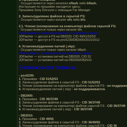
- Осуществляется через каталоги
oflash
либо
bflash.
Инструкция по прошивке находится здесь:
Прошивка Sony Ericsson с помощью Far Manager
2. Запись/удаление файлов в скрытой FS:
- Осуществляется через каталог
ofs
либо
bfs
.
2.1. Чтение (копирование на компьютер) файлов скрытой FS:
- Осуществляется только через каталог bfs.
Инструкции по работе со скрытой FS находятся здесь:
JDFlasher — доступ в FS на DB2020; CID 49/51/52/53
JDFlasher — доступ в FS на pnx5230/DB2000/2010/2012
4. Установка/удаление патчей (.vkp):
- Осуществляется только через каталог bflash.
Инструкции по установке патчей находятся здесь:
JDFlasher — установка патчей на DB2020; CID 52
JDFlasher — установка патчей на DB2000/DB2010
Возможности плагина
- pnx5230:
1.
Прошивка -
CID 51/52/53
2.
Запись/удаление файлов в скрытой FS -
CID 51/52/53
3.
Чтение (копирование на компьютер) файлов скрытой FS -
не поддержи
4.
Установка/удаление патчей (.vkp) -
не поддерживается.
- DB2000:
1.
Прошивка -
CID 36/37/49
2.
Запись/удаление файлов в скрытой FS -
CID 36/37/49
3.
Чтение (копирование на компьютер) файлов скрытой FS -
CID 36/37/49
4.
Установка/удаление патчей (.vkp) -
CID 36/37/49
- DB2010:
1.
Прошивка -
CID 49/50
2.
Запись/удаление файлов в скрытой FS -
CID 36/49/50
3.
Чтение (копирование на компьютер) файлов скрытой FS -
CID 36