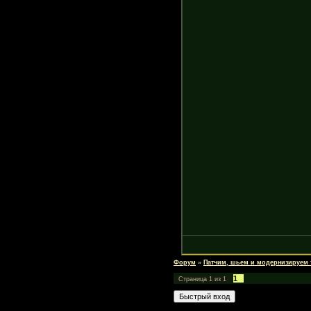
Форум
»
Патчим, шьем и модернизируем
1
Страница
1
из
1