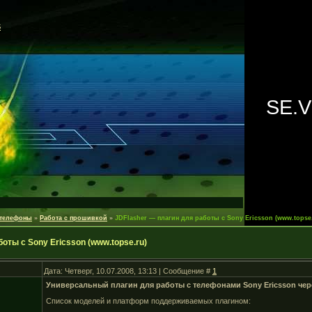
S
SE.
 телефоны
»
Работа с прошивкой
»
JDFlasher — плагин для работы с Sony Ericsson (www.topse
оты с Sony Ericsson (www.topse.ru)
Дата: Четверг, 10.07.2008, 13:13 | Сообщение #
1
Универсальный плагин для работы с телефонами Sony Ericsson чере
Список моделей и платформ поддерживаемых плагином: