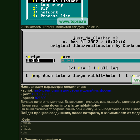
2. Нажимаем «Enter», появится следующее окно:
Настраиваем параметры соединения:
- script:
выбираем скрипт для своей модели/платформы
- port:
DCU-60 (65)
- speed:
921600
Больше ничего не меняем. Выключаем телефон, извлекаем/вставляем ак
Нажимаем «
jump down into a large rabbit-hole
».
На выключенном телефоне зажимаем кнопку «C» и подключаем его к кабе
Пойдет процесс соединения, после которого, в зависимости от мод
Code
- bflash
- bfs
- oflash
- ofs
1. Прошивка телефона: