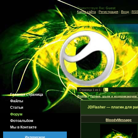
Приветствую Вас
Guest
Карта сайта
|
Регистрация
|
Вход
|
RS
1
Страница
1
из
1
Главная страница
Форум
»
Патчим, шьем и модернизируем
Файлы
JDFlasher — плагин для раб
Статьи
Форум
BloodyMessage
Фотоальбом
Мы в Контакте
Интересное