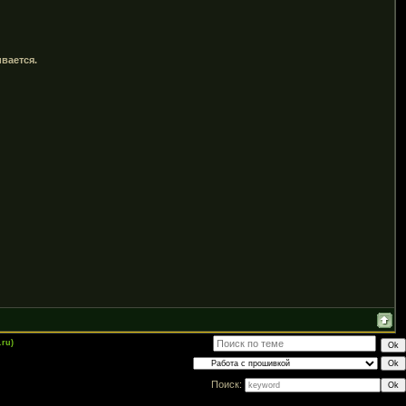
вается.
.ru)
Поиск: