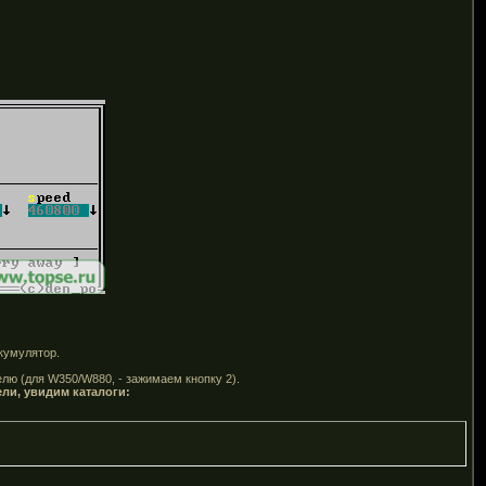
кумулятор.
лю (для W350/W880, - зажимаем кнопку 2).
ели, увидим каталоги: