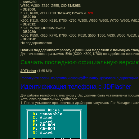
- pnx5230:
W350, W380, Z310, Z555;
CID 51/52/53
- DB2000:
K600, K608, W900;
CID 36/37/49
;
Brown
и
Red
.
- DB2010:
K300, K310, K500, K510, K700, K750, W300, W550, W600, W700, W800, W810,
- DB2012:
K320, W200;
CID 50/51/52/53
- DB2020:
Н
K530, K550, K610, K770, K790, K800, K810, S500, T650, V630, W580, W610
- DB3150:
Не поддерживается.
Плагин поддерживает работу с данными моделями с помощью станд
Для телефонов с разъемом
Eric
(K300, K500, K700) понадобиться сервис
Скачать последнюю официальную версию
JDFlasher
(1.65 Мб)
Распакуйте плагин из архива и скопируйте папку «jdflasher» в директорию
Идентификация телефона с JDFlasher
Для работы телефона с плагином у Вас должны быть установлены прошив
Установка прошивочных драйверов
1. После установки прошивочных драйверов запускаем Far Manager, нажима